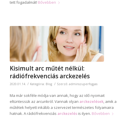
tett fogadalmát!
Bővebben
Kisimult arc műtét nélkül:
rádiófrekvenciás arckezelés
/
/
2020.01.14.
Kategória:
Blog
Szerző:
adminszuperfogyas
Ma már sokféle módja van annak, hogy az idő nyomait
eltüntessük az arcunkról. Vannak olyan
arckezelések
, amik a
műtétek helyett inkább a szervezet természetes folyamaira
hatnak. A rádiófrekvenciás
arckezelés
is ilyen.
Bővebben