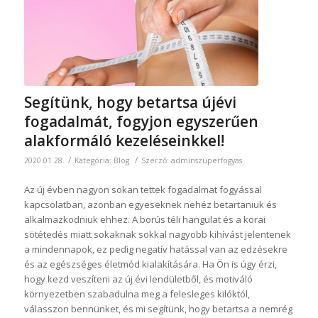
Segítünk, hogy betartsa újévi
fogadalmát, fogyjon egyszerűen
alakformáló kezeléseinkkel!
/
/
2020.01.28.
Kategória:
Blog
Szerző:
adminszuperfogyas
Az új évben nagyon sokan tettek fogadalmat fogyással
kapcsolatban, azonban egyeseknek nehéz betartaniuk és
alkalmazkodniuk ehhez. A borús téli hangulat és a korai
sötétedés miatt sokaknak sokkal nagyobb kihívást jelentenek
a mindennapok, ez pedig negatív hatással van az edzésekre
és az egészséges életmód kialakítására. Ha Ön is úgy érzi,
hogy kezd veszíteni az új évi lendületből, és motiváló
környezetben szabadulna meg a felesleges kilóktól,
válasszon bennünket, és mi segítünk, hogy betartsa a nemrég