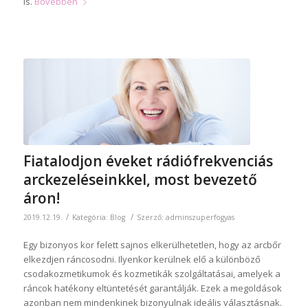
is.
Bővebben
Fiatalodjon éveket rádiófrekvenciás
arckezeléseinkkel, most bevezető
áron!
/
/
2019.12.19.
Kategória:
Blog
Szerző:
adminszuperfogyas
Egy bizonyos kor felett sajnos elkerülhetetlen, hogy az arcbőr
elkezdjen ráncosodni. Ilyenkor kerülnek elő a különböző
csodakozmetikumok és kozmetikák szolgáltatásai, amelyek a
ráncok hatékony eltüntetését garantálják. Ezek a megoldások
azonban nem mindenkinek bizonyulnak ideális választásnak.