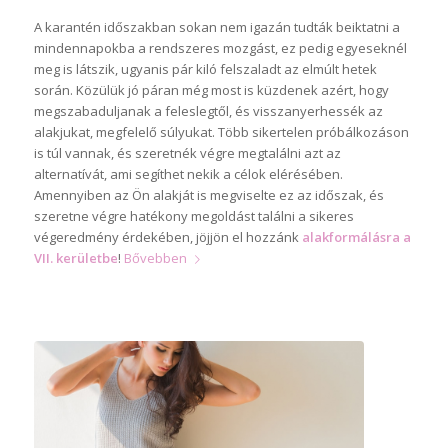
A karantén időszakban sokan nem igazán tudták beiktatni a
mindennapokba a rendszeres mozgást, ez pedig egyeseknél
meg is látszik, ugyanis pár kiló felszaladt az elmúlt hetek
során. Közülük jó páran még most is küzdenek azért, hogy
megszabaduljanak a feleslegtől, és visszanyerhessék az
alakjukat, megfelelő súlyukat. Több sikertelen próbálkozáson
is túl vannak, és szeretnék végre megtalálni azt az
alternatívát, ami segíthet nekik a célok elérésében.
Amennyiben az Ön alakját is megviselte ez az időszak, és
szeretne végre hatékony megoldást találni a sikeres
végeredmény érdekében, jöjjön el hozzánk
alakformálásra a
VII. kerületbe
!
Bővebben