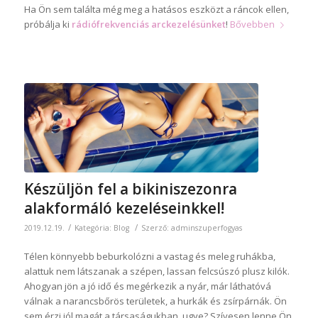
Ha Ön sem találta még meg a hatásos eszközt a ráncok ellen,
próbálja ki
rádiófrekvenciás arckezelésünket
!
Bővebben
Készüljön fel a bikiniszezonra
alakformáló kezeléseinkkel!
/
/
2019.12.19.
Kategória:
Blog
Szerző:
adminszuperfogyas
Télen könnyebb beburkolózni a vastag és meleg ruhákba,
alattuk nem látszanak a szépen, lassan felcsúszó plusz kilók.
Ahogyan jön a jó idő és megérkezik a nyár, már láthatóvá
válnak a narancsbőrös területek, a hurkák és zsírpárnák. Ön
sem érzi jól magát a társaságukban, ugye? Szívesen lenne Ön