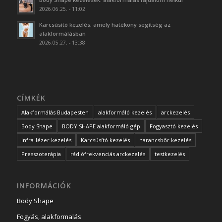
2026.06.25. - 11:02
Karcsúsító kezelés, amely hatékony segítség az
alakformálásban
2026.05.27. - 13:38
CÍMKÉK
Alakformálás Budapesten
alakformáló kezelés
arckezelés
Body Shape
BODY SHAPE alakformáló gép
Fogyasztó kezelés
infra-lézer kezelés
Karcsúsító kezelés
narancsbőr kezelés
Presszoterápia
rádiófrekvenciás arckezelés
testkezelés
INFORMÁCIÓK
Body Shape
Fogyás, alakformalás