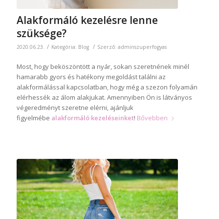
Alakformáló kezelésre lenne
szüksége?
/
/
2020.06.23.
Kategória:
Blog
Szerző:
adminszuperfogyas
Most, hogy beköszöntött a nyár, sokan szeretnének minél
hamarabb gyors és hatékony megoldást találni az
alakformálással kapcsolatban, hogy még a szezon folyamán
elérhessék az álom alakjukat. Amennyiben Ön is látványos
végeredményt szeretne elérni, ajánljuk
figyelmébe
alakformáló kezeléseinket
!
Bővebben