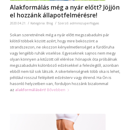
Alakformálás még a nyár előtt? Jöjjön
el hozzánk állapotfelmérésre!
/
/
2020.04.21.
Kategória:
Blog
Szerző:
adminszuperfogyas
Sokan szeretnének még a nyár előtt megszabadulni pár
kilótól többek között azért, hogy mire beköszönt a
strandszezon, ne okozzon kényelmetlenséget a fürdőruha
vagy lengébb ruhák viselése. Egyeseknek sajnos nem megy
olyan könnyen a kitűzött cél elérése: hónapok óta próbálnak
megszabadulni különböző edzésekkel a feleslegtől, azonban
ebből nem túl sok látszik. A sikertelenségnek több oka is lehet,
például rosszul felépített edzésterv vagy étrend. Ha Ön is
hasonló helyzetben van, forduljon hozzánk bizalommal
az
alakformálásért!
Bővebben