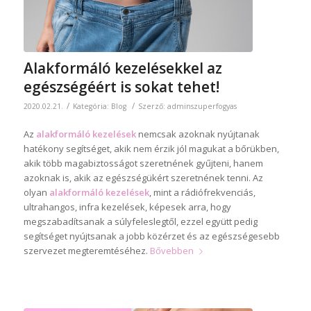
Alakformáló kezelésekkel az
egészségéért is sokat tehet!
/
/
2020.02.21.
Kategória:
Blog
Szerző:
adminszuperfogyas
Az
alakformáló kezelések
nemcsak azoknak nyújtanak
hatékony segítséget, akik nem érzik jól magukat a bőrükben,
akik több magabiztosságot szeretnének gyűjteni, hanem
azoknak is, akik az egészségükért szeretnének tenni. Az
olyan
alakformáló kezelések
, mint a rádiófrekvenciás,
ultrahangos, infra kezelések, képesek arra, hogy
megszabadítsanak a súlyfeleslegtől, ezzel együtt pedig
segítséget nyújtsanak a jobb közérzet és az egészségesebb
szervezet megteremtéséhez.
Bővebben