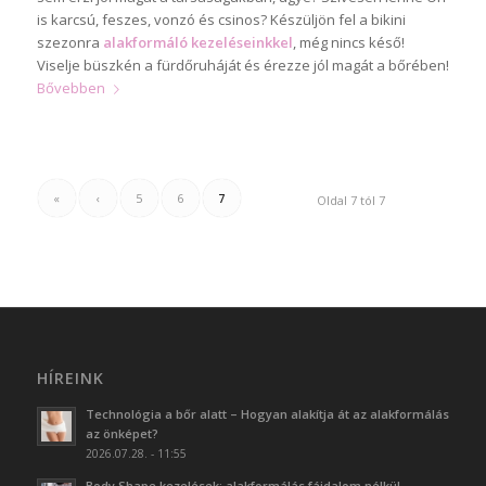
is karcsú, feszes, vonzó és csinos? Készüljön fel a bikini
szezonra
alakformáló kezeléseinkkel
, még nincs késő!
Viselje büszkén a fürdőruháját és érezze jól magát a bőrében!
Bővebben
«
‹
5
6
7
Oldal 7 tól 7
HÍREINK
Technológia a bőr alatt – Hogyan alakítja át az alakformálás
az önképet?
2026.07.28. - 11:55
Body Shape kezelések: alakformálás fájdalom nélkül