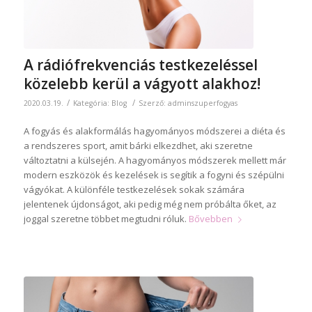
A rádiófrekvenciás testkezeléssel
közelebb kerül a vágyott alakhoz!
/
/
2020.03.19.
Kategória:
Blog
Szerző:
adminszuperfogyas
A fogyás és alakformálás hagyományos módszerei a diéta és
a rendszeres sport, amit bárki elkezdhet, aki szeretne
változtatni a külsején. A hagyományos módszerek mellett már
modern eszközök és kezelések is segítik a fogyni és szépülni
vágyókat. A különféle testkezelések sokak számára
jelentenek újdonságot, aki pedig még nem próbálta őket, az
joggal szeretne többet megtudni róluk.
Bővebben