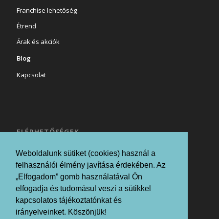
Franchise lehetőség
Étrend
Árak és akciók
Blog
Kapcsolat
ELÉRHETŐSÉGEK
1075 Budapest, Károly krt. 21
Weboldalunk sütiket (cookies) használ a
fax:
+36/20 936 5064
felhasználói élmény javítása érdekében. Az
„Elfogadom” gomb használatával Ön
fax:
+36/70 371 5851
elfogadja és tudomásul veszi a sütikkel
info@szuperfogyas.hu
kapcsolatos tájékoztatónkat és
Impresszum
irányelveinket. Köszönjük!