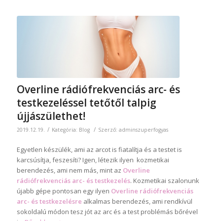
Overline rádiófrekvenciás arc- és
testkezeléssel tetőtől talpig
újjászülethet!
/
/
2019.12.19.
Kategória:
Blog
Szerző:
adminszuperfogyas
Egyetlen készülék, ami az arcot is fiatalítja és a testet is
karcsúsítja, feszesíti? Igen, létezik ilyen kozmetikai
berendezés, ami nem más, mint az
Overline
rádiófrekvenciás arc- és testkezelés
. Kozmetikai szalonunk
újabb gépe pontosan egy ilyen
Overline rádiófrekvenciás
arc- és testkezelésre
alkalmas berendezés, ami rendkívül
sokoldalú módon tesz jót az arc és a test problémás bőrével