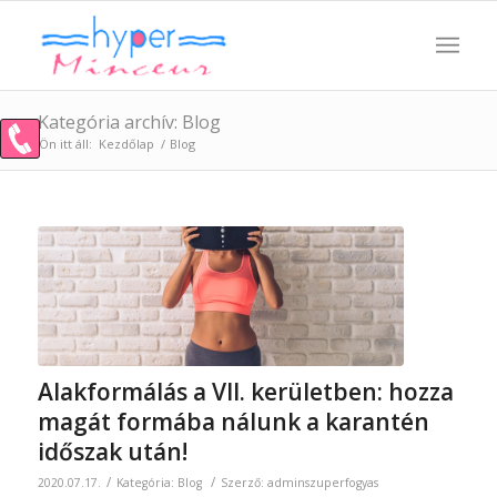
Kategória archív: Blog
Ön itt áll:
Kezdőlap
/
Blog
Alakformálás a VII. kerületben: hozza
magát formába nálunk a karantén
időszak után!
/
/
2020.07.17.
Kategória:
Blog
Szerző:
adminszuperfogyas