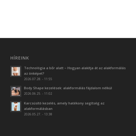
HÍREINK
Technológia a bőr alatt – Hogyan alakítja át az alakformálás
az önképet?
2026.07.28. - 11:55
Body Shape kezelések: alakformálás fájdalom nélkül
2026.06.25. - 11:02
Karcsúsító kezelés, amely hatékony segítség az
alakformálásban
2026.05.27. - 13:38