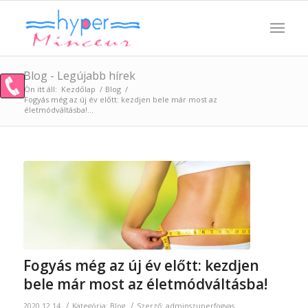
Blog - Legújabb hírek
Ön itt áll:
Kezdőlap
/
Blog
/
Fogyás még az új év előtt: kezdjen bele már most az
életmódváltásba!...
Fogyás még az új év előtt: kezdjen
bele már most az életmódváltásba!
/
/
2020.12.14.
Kategória:
Blog
Szerző:
adminszuperfogyas