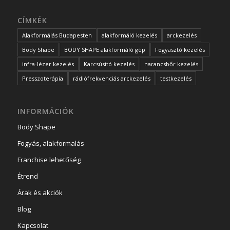
CÍMKÉK
Alakformálás Budapesten
alakformáló kezelés
arckezelés
Body Shape
BODY SHAPE alakformáló gép
Fogyasztó kezelés
infra-lézer kezelés
Karcsúsító kezelés
narancsbőr kezelés
Presszoterápia
rádiófrekvenciás arckezelés
testkezelés
INFORMÁCIÓK
Body Shape
Fogyás, alakformalás
Franchise lehetőség
Étrend
Árak és akciók
Blog
Kapcsolat