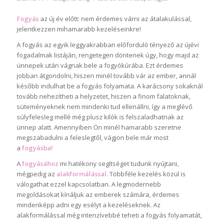
Fogyás
az új év előtt: nem érdemes várni az átalakulással,
jelentkezzen mihamarabb kezeléseinkre!
A fogyás az egyik leggyakrabban előforduló tényező az újévi
fogadalmak listáján, rengetegen döntenek úgy, hogy majd az
ünnepek után vágnak bele a fogyókúrába. Ezt érdemes
jobban átgondolni, hiszen minél tovább vár az ember, annál
később indulhat be a fogyás folyamata. A karácsony sokaknál
tovább nehezítheti a helyzetet, hiszen a finom falatoknak,
süteményeknek nem mindenki tud ellenállni, így a meglévő
súlyfelesleg mellé még plusz kilók is felszaladhatnak az
ünnep alatt. Amennyiben Ön minél hamarabb szeretne
megszabadulni a feleslegtől, vágjon bele már most
a
fogyásba!
A
fogyásához
mi hatékony segítséget tudunk nyújtani,
mégpedig az
alakformálással.
Többféle kezelés közül is
válogathat ezzel kapcsolatban. A legmodernebb
megoldásokat kínáljuk az emberek számára, érdemes
mindenképp adni egy esélyt a kezeléseknek. Az
alakformálással még intenzívebbé teheti a fogyás folyamatát,