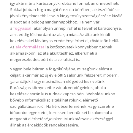
így akár már a karácsonyt kirobbanó formában ünnepelheti.
Sokkal jobban fogja magát érezni a bőrében, a készülődés is
jóval kényelmesebb lesz. A kiegyensúlyozottság érzése kiváló
alapot ad a boldog mindennapokhoz. Ha nem vár
a
fogyással,
akár olyan ünnepi ruhát is felvehet karácsonyra,
amit eddig félt hordani az alakja miatt. Az általunk kínált
kezelésekkel látványos eredményt érhet el, rövid időn belül.
Az
alakformálással
a kötőszövetek könnyebben tudnak
alkalmazkodni az átalakult testhez, elkerülheti a
megereszkedett bőrt és a cellulitiszt is.
Vágjon bele bátran a fogyókúrájába, mi segítünk elérni a
céljait, akár már az új év előtt! Szalonunk felszerelt, modern,
garantáljuk, hogy maximálisan elégedett lesz velünk.
Barátságos környezetbe várjuk vendégeinket, ahol a
kezelések során ki is tudnak kapcsolódni. Weboldalunkon
bővebb információkat is találhat rólunk, elérhető
szolgáltatásainkról. Ha kérdései lennének, vagy szeretne
időpontot egyeztetni, keressen bennünket bizalommal a
megadott elérhetőségeinken! Munkatársaink készséggel
állnak az érdeklődők rendelkezésére.